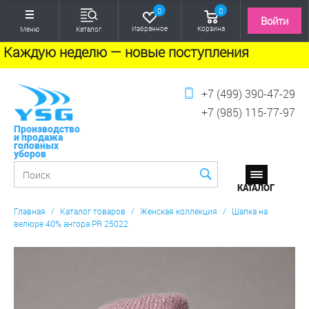
0
0
Войти
Избранное
Корзина
Меню
Каталог
Каждую неделю — новые поступления
+7 (499) 390-47-29
+7 (985) 115-77-97
Производство
и продажа
головных
уборов
Главная
/
Каталог товаров
/
Женская коллекция
/
Шапка на
велюре 40% ангора PR 25022