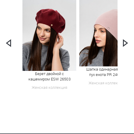
Шапка одинарная 30%
Берет двойной с
пух енота PR 24011
кашемиром ESW 26503
Женская коллекция
Женская коллекция