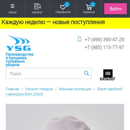
0
0
Войти
Избранное
Корзина
Меню
Каталог
Каждую неделю — новые поступления
+7 (499) 390-47-29
+7 (985) 115-77-97
Производство
и продажа
головных
уборов
Главная
/
Каталог товаров
/
Женская коллекция
/
Берет двойной
с велюром ESW 25525