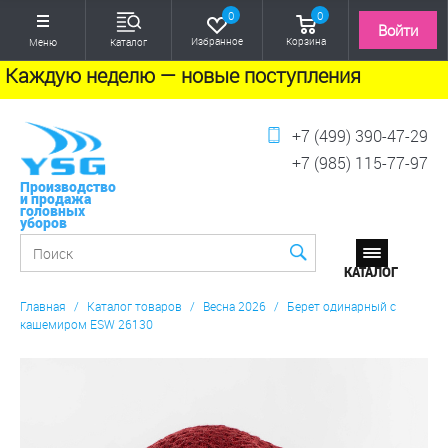
0
0
Войти
Избранное
Корзина
Меню
Каталог
Каждую неделю — новые поступления
+7 (499) 390-47-29
+7 (985) 115-77-97
Производство
и продажа
головных
уборов
Главная
/
Каталог товаров
/
Весна 2026
/
Берет одинарный с
кашемиром ESW 26130