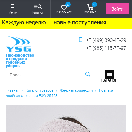
0
0
Войти
Избранное
Корзина
Меню
Каталог
Каждую неделю — новые поступления
+7 (499) 390-47-29
+7 (985) 115-77-97
Производство
и продажа
головных
уборов
Главная
/
Каталог товаров
/
Женская коллекция
/
Повязка
двойная с плюшем ESW 25558